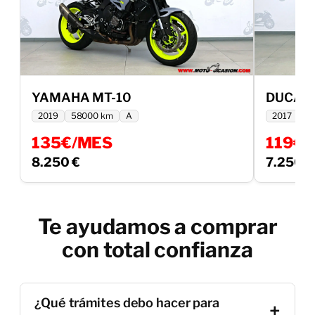
YAMAHA MT-10
DUCATI
2019
58000 km
A
2017
54
135€/MES
119€
8.250 €
7.250 €
Ver más
Te ayudamos a comprar
con total confianza
¿Qué trámites debo hacer para
+