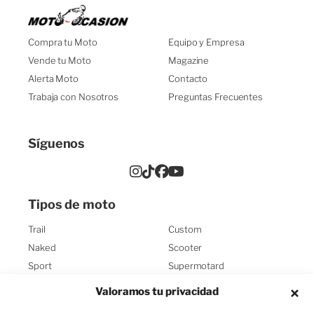
¿BUSCAS UNA MOTO?
Compra tu Moto
Equipo y Empresa
¿En qué te puedo ayudar?
Vende tu Moto
Magazine
Alerta Moto
Contacto
¿TE AYUDAMOS?
Trabaja con Nosotros
Preguntas Frecuentes
¡Encuentra la moto de tus sueños!
Síguenos
¿QUIERES COMPRAR UNA
MOTO?
¡Te ayudo en lo que necesites!
Tipos de moto
¿VENDES TU MOTO?
Trail
Custom
¡Te la tasamos!
Naked
Scooter
Sport
Supermotard
¿QUÉ MOTO TE GUSTA?
Turismo
Enduro
Valoramos tu privacidad
¡Estoy aquí para ayudarte!
Sport Turismo