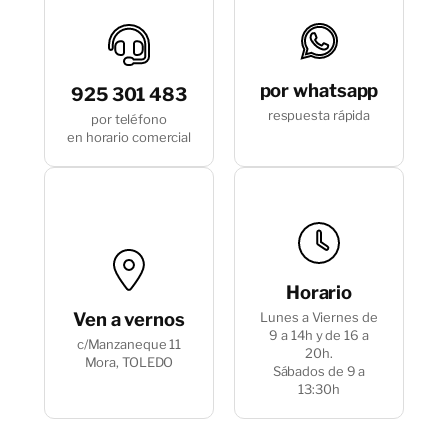
definitivo.
En caso de no recibirlo, le recomendamos
ponerse en contacto con nosotros en el
por whatsapp
925 301 483
siguiente teléfono +34 621397826.
respuesta rápida
por teléfono
en horario comercial
Horario
Ven a vernos
Lunes a Viernes de
9 a 14h y de 16 a
c/Manzaneque 11
20h.
Mora, TOLEDO
Sábados de 9 a
13:30h