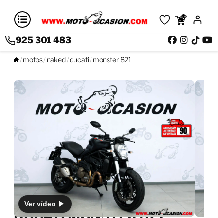
925 301 483
Saltar
/
motos
/
naked
/
ducati
/
monster 821
al
contenido
Ver vídeo
DUCATI MONSTER 821