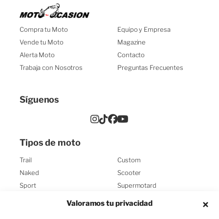
¿BUSCAS UNA MOTO?
Compra tu Moto
Equipo y Empresa
¿En qué te puedo ayudar?
Vende tu Moto
Magazine
Alerta Moto
Contacto
¿TE AYUDAMOS?
Trabaja con Nosotros
Preguntas Frecuentes
¡Encuentra la moto de tus sueños!
Síguenos
¿QUIERES COMPRAR UNA
MOTO?
¡Te ayudo en lo que necesites!
Tipos de moto
¿VENDES TU MOTO?
Trail
Custom
¡Te la tasamos!
Naked
Scooter
Sport
Supermotard
¿QUÉ MOTO TE GUSTA?
Turismo
Enduro
Valoramos tu privacidad
¡Estoy aquí para ayudarte!
Sport Turismo