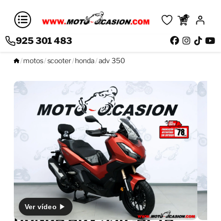
925 301 483
Saltar
/
motos
/
scooter
/
honda
/
adv 350
al
contenido
Ver vídeo
HONDA ADV 350 -APTA