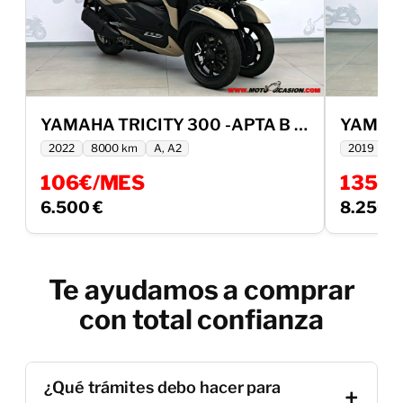
YAMAHA TRICITY 300 -APTA B Y A2-
2022
8000 km
A, A2
2019
9
106€/MES
135€
6.500 €
8.250 €
Ver más
Te ayudamos a comprar
con total confianza
¿Qué trámites debo hacer para
+