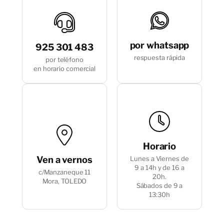
definitivo.
En caso de no recibirlo, le recomendamos
ponerse en contacto con nosotros en el
por whatsapp
925 301 483
siguiente teléfono +34 621397826.
respuesta rápida
por teléfono
en horario comercial
Horario
Ven a vernos
Lunes a Viernes de
9 a 14h y de 16 a
c/Manzaneque 11
20h.
Mora, TOLEDO
Sábados de 9 a
13:30h